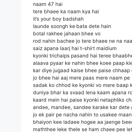
naam 47 hai
tere bhaee ka naam kya hai
it’s your boy badshah
launde soongh ke bata dete hain
botal rakhee jahaan bhee vo
rod nahin bachee jo tere bhaee ne na na
saiz apana laarj hai t-shirt maidium
kyonki trichaips pasand hai teree bhaabh
alaava pyaar ke nahin bhee koee paap ki
kar diye jugaad kaise bhee paise chhaap 
jo bhee hai aaj mere paas mere naam pe
sadak ko chhod ke kyonki vo mere baap k
duniya bhar ka svaad lena kaam apana r
kaard mein hai paise kyonki netaphliks c
andee, mandee, sandee karake kar dete
jo ek pair pe nacha nahin to usakee maa
bhaiyon kee ladaee hogee aa jaenge bee
maththee leke thele se ham chaee pee le