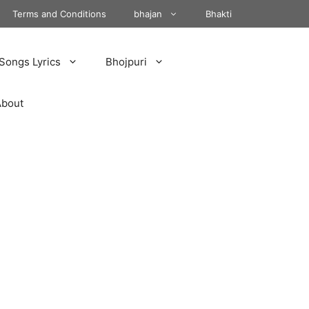
Terms and Conditions
bhajan
Bhakti
Songs Lyrics
Bhojpuri
About