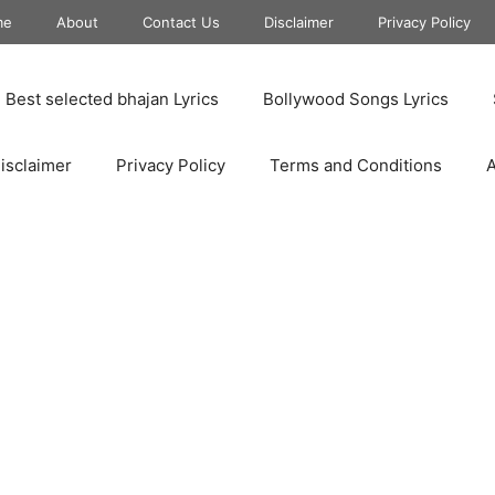
me
About
Contact Us
Disclaimer
Privacy Policy
Best selected bhajan Lyrics
Bollywood Songs Lyrics
isclaimer
Privacy Policy
Terms and Conditions