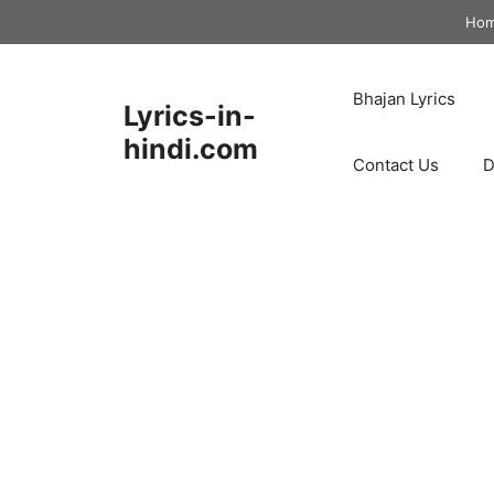
Skip
Ho
to
content
Bhajan Lyrics
Lyrics-in-
hindi.com
Contact Us
D