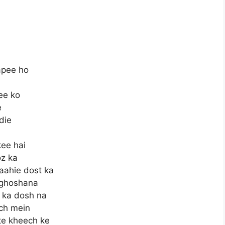
apee ho
ee ko
e
die
ee hai
oz ka
haahie dost ka
 ghoshana
n ka dosh na
ch mein
te kheech ke