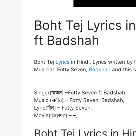
Boht Tej Lyrics i
ft Badshah
Boht Tej
Lyrics
in Hindi, Lyrics written by
Musician Fotty Seven,
Badshah
and this 
Singer(गायक) –Fotty Seven ft Badshah,
Music (संगीत) – Fotty Seven, Badshah,
Lyric(गीत) – Fotty Seven,
Movie(चित्रपट) – –,
Boht Tej Lyrics in Hi