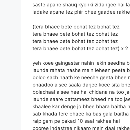
saste apane shauq kyonki zidangee hai la
ladake apane tez phir bhee gaadee rakhe
(tera bhaee bete bohat tez bohat tez
tera bhaee bete bohat tez bohat tez
tera bhaee bete bohat tez bohat tez
tera bhaee bete bohat tez bohat tez) x 2
yeh koee gaingastar nahin lekin seedha 
launda rahata nashe mein leheen peeta 
boloo sach haath ke neeche geeta bhee 
phaadoo aisee saala darjee koee sita bh
bolachaal aisee hee hai chidana na too j
launde saare battameez bheed na too ja
khaalee kar denge jo bhee bhara baitha h
sab khada tere bhaee ka bas gala baitha 
raip gem pe pakad 10 saal rakhee hai
pooree indastree nikaaro mein daal rakhe