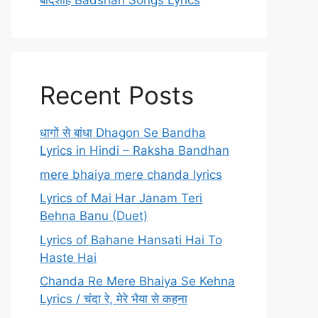
बादशाह Badshah Songs Lyrics
Recent Posts
धागों से बांधा Dhagon Se Bandha
Lyrics in Hindi – Raksha Bandhan
mere bhaiya mere chanda lyrics
Lyrics of Mai Har Janam Teri
Behna Banu (Duet)
Lyrics of Bahane Hansati Hai To
Haste Hai
Chanda Re Mere Bhaiya Se Kehna
Lyrics / चंदा रे, मेरे भैया से कहना