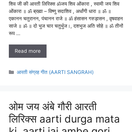
शिव जी की आरती लिरिक्स ॐजय शिव ओंकारा , स्वामी जय शिव
ओंकारा ॥ ॐ ब्रह्मा – विष्णु सदाशिव , अर्धांगी धारा ॥ ॐ ॥
एकानन चतुरानन, पंचानन राजे ॥ ॐ हंसासन गरुड़ासन , वृषवाहन
साजे ॥ ॐ ॥ दो भुज चार चतुर्भुज।, दशभुज अति सोहे ॥ ॐ तीनों
रूप …
Read more
Categories
आरती संग्रह गीत (AARTI SANGRAH)
ओम जय अंबे गौरी आरती
लिरिक्स aarti durga mata
ki, aarti jai ambe gori