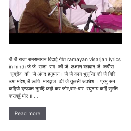
जै जै राजा रामरामायन विदाई गीत ramayan visarjan lyrics
in hindi जै जै राजा राम की जै लक्ष्मण बलवान,जै कपीस
सुग्रीव की जै अंगद हनुमान॥ जै जै काग भुसुण्डि की जै गिरि
उमा महेश,जै ऋषि भारद्वाज की जै तुलसी अवधेश ॥ प्रभु सन
कहियो दण्डवत तुमहिं कहौ कर जोर,बार-बार रघुनाय कहिं सुरति
करावहुँ मोर ॥ …
Read more