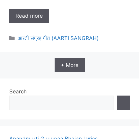
Read more
Categories
आरती संग्रह गीत (AARTI SANGRAH)
+ More
Search
Anandmurti Gurumaa Bhajan Lyrics