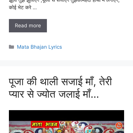
झूला तुझे झुलाएंगे ,फूलो से सजाएंगे तुझकोमेहँदी हाथो में लगाएंगे,
कोई भेट करे …
Read more
Categories
Mata Bhajan Lyrics
पूजा की थाली सजाई माँ, तेरी
प्यार से ज्योत जलाई माँ…