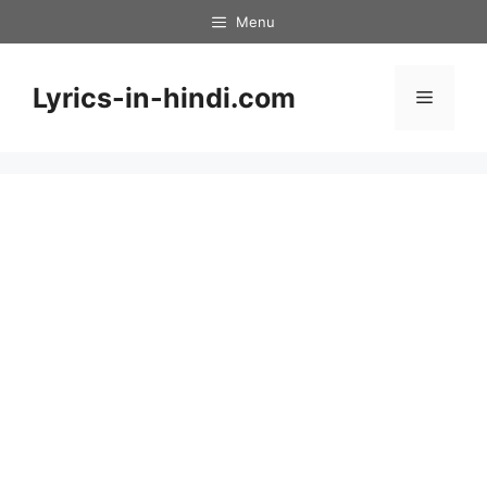
Skip
Menu
to
content
Lyrics-in-hindi.com
Menu