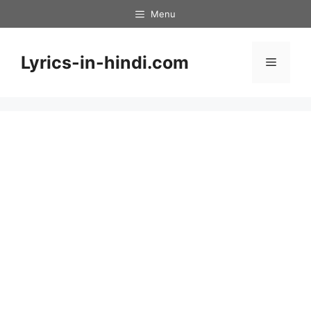
Skip
Menu
to
content
Lyrics-in-hindi.com
Menu