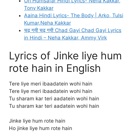
Oh Humsafar Hindi Lyrics- Neha Kakkar,
Tony Kakkar
Aaina Hindi Lyrics- The Body | Arko, Tulsi
Kumar,Neha Kakkar
चढ़ गयी चढ़ गयी Chad Gayi Chad Gayi Lyrics
in Hindi – Neha Kakkar, Ammy Virk
Lyrics of Jinke liye hum
rote hain in English
Tere liye meri ibaadatein wohi hain
Tere liye meri ibaadatein wohi hain
Tu sharam kar teri aadatein wohi hain
Tu sharam kar teri aadatein wohi hain
Jinke liye hum rote hain
Ho jinke liye hum rote hain