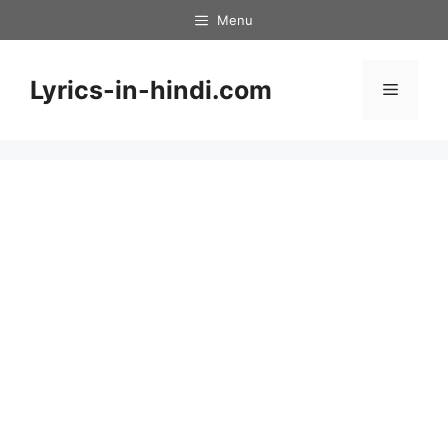
Skip
Menu
to
content
Lyrics-in-hindi.com
Menu