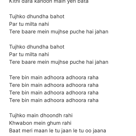
Kitni dafa kahoon main yeh bata
Tujhko dhundha bahot
Par tu milta nahi
Tere baare mein mujhse puche hai jahan
Tujhko dhundha bahot
Par tu milta nahi
Tere baare mein mujhse puche hai jahan
Tere bin main adhoora adhoora raha
Tere bin main adhoora adhoora raha
Tere bin main adhoora adhoora raha
Tere bin main adhoora adhoora raha
Tujhko main dhoondh rahi
Khwabon mein ghum rahi
Baat meri maan le tu jaan le tu oo jaana