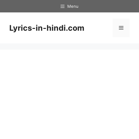
Skip
Menu
to
content
Lyrics-in-hindi.com
Menu