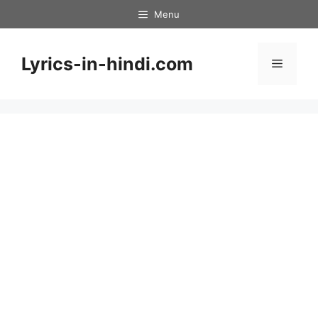
Skip
Menu
to
content
Lyrics-in-hindi.com
Menu