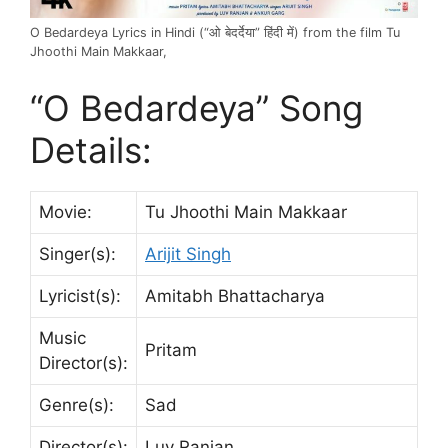
O Bedardeya Lyrics in Hindi (“ओ बेदर्देया” हिंदी में) from the film Tu
Jhoothi Main Makkaar,
“O Bedardeya” Song
Details:
Movie:
Tu Jhoothi Main Makkaar
Singer(s):
Arijit Singh
Lyricist(s):
Amitabh Bhattacharya
Music
Pritam
Director(s):
Genre(s):
Sad
Director(s):
Luv Ranjan