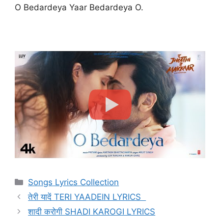
O Bedardeya Yaar Bedardeya O.
Categories
Songs Lyrics Collection
तेरी यादें TERI YAADEIN LYRICS
शादी करोगी SHADI KAROGI LYRICS