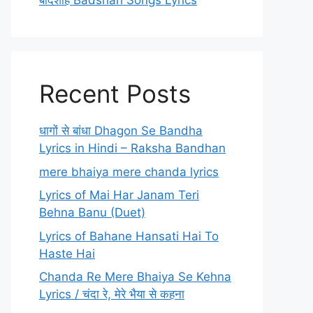
बादशाह Badshah Songs Lyrics
Recent Posts
धागों से बांधा Dhagon Se Bandha
Lyrics in Hindi – Raksha Bandhan
mere bhaiya mere chanda lyrics
Lyrics of Mai Har Janam Teri
Behna Banu (Duet)
Lyrics of Bahane Hansati Hai To
Haste Hai
Chanda Re Mere Bhaiya Se Kehna
Lyrics / चंदा रे, मेरे भैया से कहना