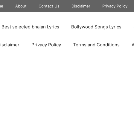
me
About
Contact Us
Disclaimer
Privacy Policy
Best selected bhajan Lyrics
Bollywood Songs Lyrics
isclaimer
Privacy Policy
Terms and Conditions