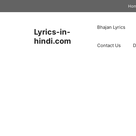
Skip
Ho
to
content
Bhajan Lyrics
Lyrics-in-
hindi.com
Contact Us
D