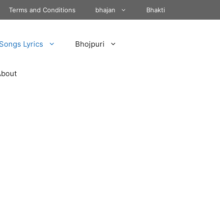
Terms and Conditions
bhajan
Bhakti
Songs Lyrics
Bhojpuri
About