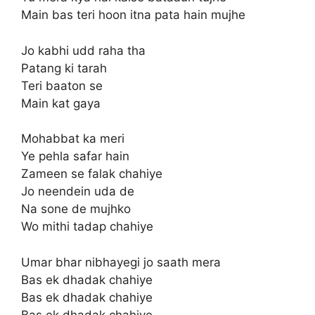
Main bas teri hoon itna pata hain mujhe
Jo kabhi udd raha tha
Patang ki tarah
Teri baaton se
Main kat gaya
Mohabbat ka meri
Ye pehla safar hain
Zameen se falak chahiye
Jo neendein uda de
Na sone de mujhko
Wo mithi tadap chahiye
Umar bhar nibhayegi jo saath mera
Bas ek dhadak chahiye
Bas ek dhadak chahiye
Bas ek dhadak chahiye