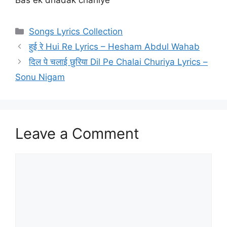
Categories
Songs Lyrics Collection
हुई रे Hui Re Lyrics – Hesham Abdul Wahab
दिल पे चलाई छुरिया Dil Pe Chalai Churiya Lyrics –
Sonu Nigam
Leave a Comment
Comment