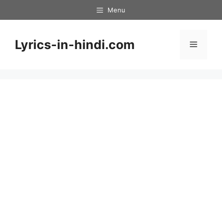
Skip
Menu
to
content
Lyrics-in-hindi.com
Menu