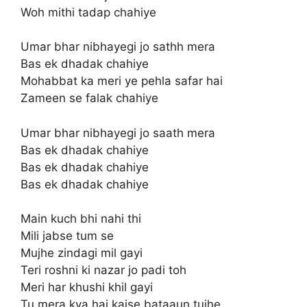
Woh mithi tadap chahiye
Umar bhar nibhayegi jo sathh mera
Bas ek dhadak chahiye
Mohabbat ka meri ye pehla safar hai
Zameen se falak chahiye
Umar bhar nibhayegi jo saath mera
Bas ek dhadak chahiye
Bas ek dhadak chahiye
Bas ek dhadak chahiye
Main kuch bhi nahi thi
Mili jabse tum se
Mujhe zindagi mil gayi
Teri roshni ki nazar jo padi toh
Meri har khushi khil gayi
Tu mera kya hai kaise bataaun tujhe