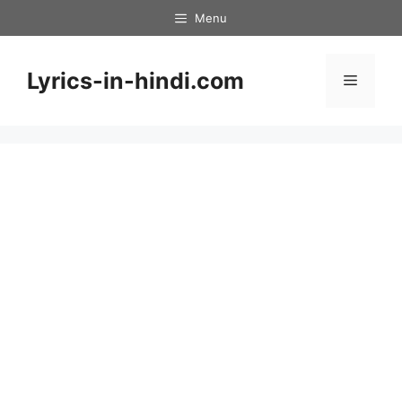
Skip
Menu
to
content
Lyrics-in-hindi.com
Menu