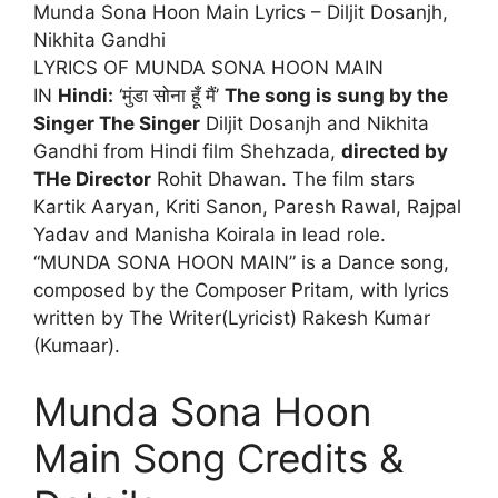
Munda Sona Hoon Main Lyrics – Diljit Dosanjh,
Nikhita Gandhi
LYRICS OF MUNDA SONA HOON MAIN
IN
Hindi:
‘मुंडा सोना हूँ मैं’
The song is sung by the
Singer The Singer
Diljit Dosanjh and Nikhita
Gandhi from Hindi film Shehzada,
directed by
THe Director
Rohit Dhawan. The film stars
Kartik Aaryan, Kriti Sanon, Paresh Rawal, Rajpal
Yadav and Manisha Koirala in lead role.
“MUNDA SONA HOON MAIN” is a Dance song,
composed by the Composer Pritam, with lyrics
written by The Writer(Lyricist) Rakesh Kumar
(Kumaar).
Munda Sona Hoon
Main Song Credits &