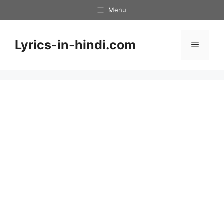
Skip
Menu
to
content
Lyrics-in-hindi.com
Menu