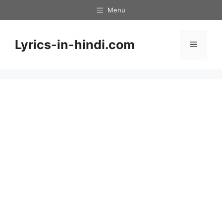
Skip
Menu
to
content
Lyrics-in-hindi.com
Menu