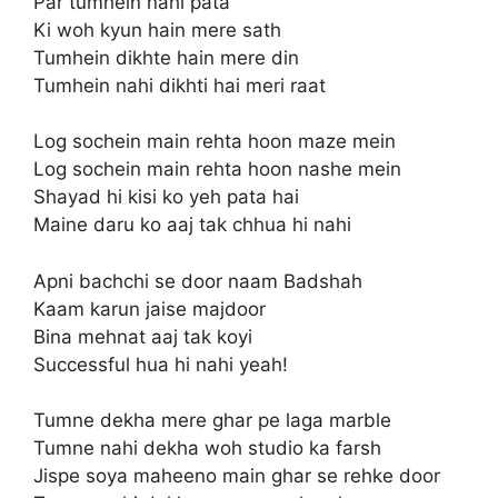
Par tumhein nahi pata
Ki woh kyun hain mere sath
Tumhein dikhte hain mere din
Tumhein nahi dikhti hai meri raat
Log sochein main rehta hoon maze mein
Log sochein main rehta hoon nashe mein
Shayad hi kisi ko yeh pata hai
Maine daru ko aaj tak chhua hi nahi
Apni bachchi se door naam Badshah
Kaam karun jaise majdoor
Bina mehnat aaj tak koyi
Successful hua hi nahi yeah!
Tumne dekha mere ghar pe laga marble
Tumne nahi dekha woh studio ka farsh
Jispe soya maheeno main ghar se rehke door