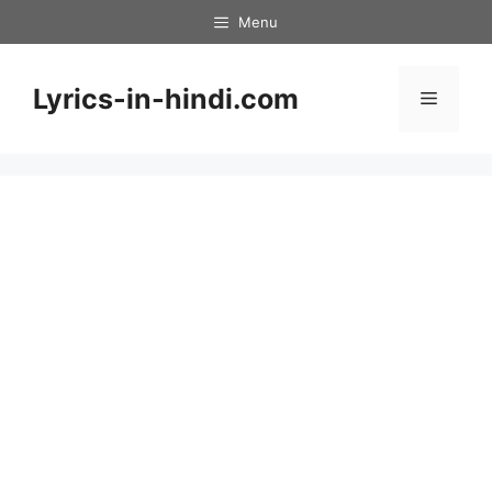
Skip
Menu
to
content
Lyrics-in-hindi.com
Menu