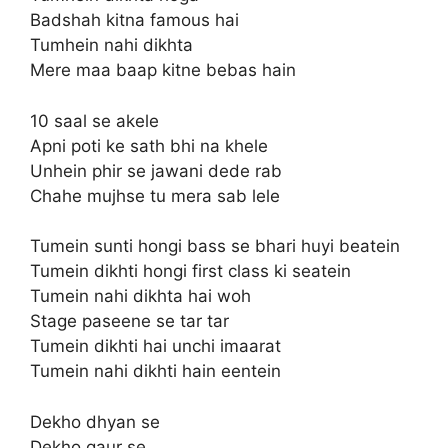
Badshah kitna famous hai
Tumhein nahi dikhta
Mere maa baap kitne bebas hain
10 saal se akele
Apni poti ke sath bhi na khele
Unhein phir se jawani dede rab
Chahe mujhse tu mera sab lele
Tumein sunti hongi bass se bhari huyi beatein
Tumein dikhti hongi first class ki seatein
Tumein nahi dikhta hai woh
Stage paseene se tar tar
Tumein dikhti hai unchi imaarat
Tumein nahi dikhti hain eentein
Dekho dhyan se
Dekho gaur se