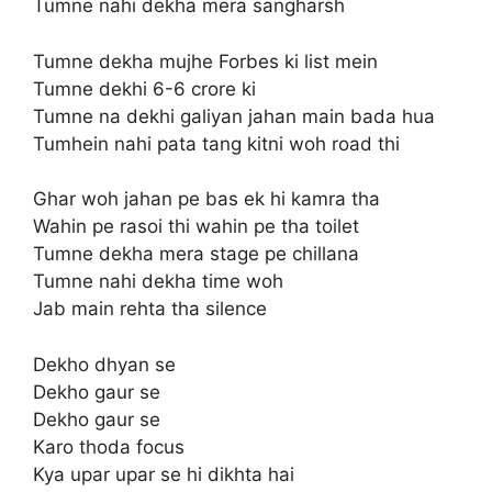
Tumne nahi dekha mera sangharsh
Tumne dekha mujhe Forbes ki list mein
Tumne dekhi 6-6 crore ki
Tumne na dekhi galiyan jahan main bada hua
Tumhein nahi pata tang kitni woh road thi
Ghar woh jahan pe bas ek hi kamra tha
Wahin pe rasoi thi wahin pe tha toilet
Tumne dekha mera stage pe chillana
Tumne nahi dekha time woh
Jab main rehta tha silence
Dekho dhyan se
Dekho gaur se
Dekho gaur se
Karo thoda focus
Kya upar upar se hi dikhta hai