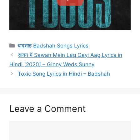
Categories
बादशाह Badshah Songs Lyrics
सावन में Sawan Mein Lag Gayi Aag Lyrics in
Hindi [2020] – Ginny Weds Sunny
Toxic Song Lyrics in Hindi – Badshah
Leave a Comment
Comment