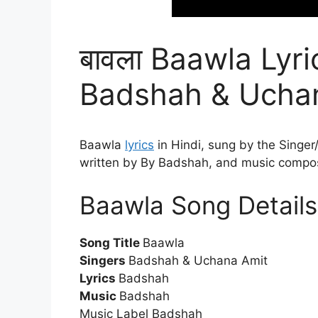
बावला Baawla Lyri
Badshah & Ucha
Baawla
lyrics
in Hindi, sung by the Singe
written by By Badshah, and music compo
Baawla Song Details
Song Title
Baawla
Singers
Badshah & Uchana Amit
Lyrics
Badshah
Music
Badshah
Music Label Badshah