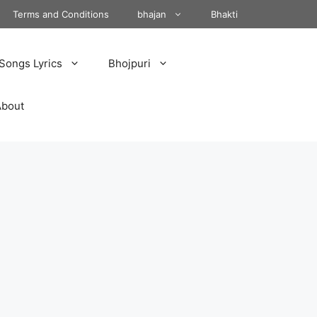
Terms and Conditions
bhajan
Bhakti
Songs Lyrics
Bhojpuri
About