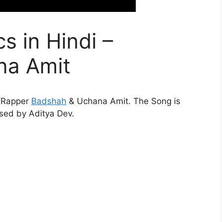
cs in Hindi –
na Amit
r/Rapper
Badshah
& Uchana Amit. The Song is
sed by Aditya Dev.