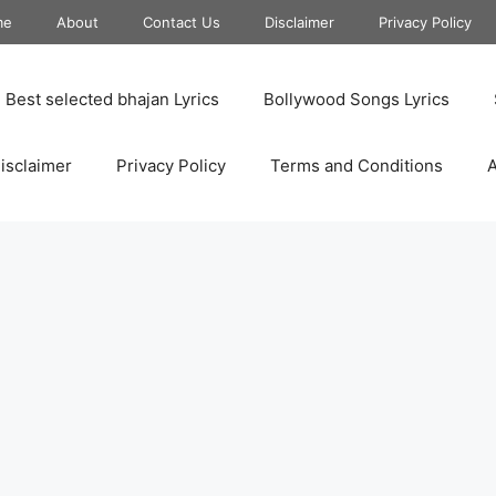
me
About
Contact Us
Disclaimer
Privacy Policy
Best selected bhajan Lyrics
Bollywood Songs Lyrics
isclaimer
Privacy Policy
Terms and Conditions