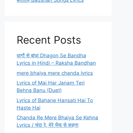
बादशाह Badshah Songs Lyrics
Recent Posts
धागों से बांधा Dhagon Se Bandha
Lyrics in Hindi – Raksha Bandhan
mere bhaiya mere chanda lyrics
Lyrics of Mai Har Janam Teri
Behna Banu (Duet)
Lyrics of Bahane Hansati Hai To
Haste Hai
Chanda Re Mere Bhaiya Se Kehna
Lyrics / चंदा रे, मेरे भैया से कहना