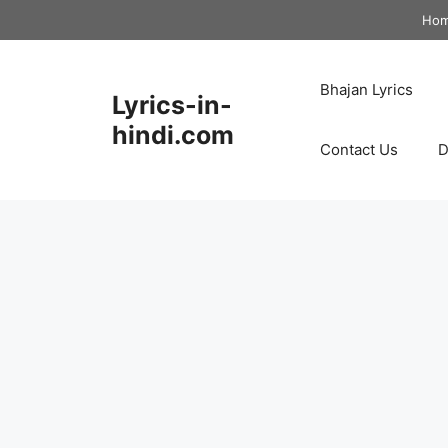
Skip
Ho
to
content
Bhajan Lyrics
Lyrics-in-
hindi.com
Contact Us
D