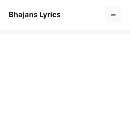
Skip
to
Bhajans Lyrics
Menu
content