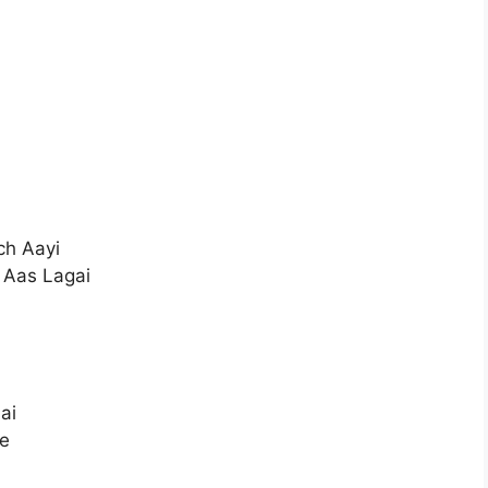
ch Aayi
 Aas Lagai
ai
Ae