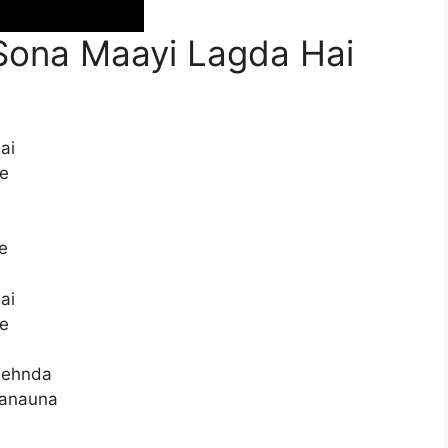
Sona Maayi Lagda Hai
ai
Ae
e
ai
Ae
 Rehnda
Manauna