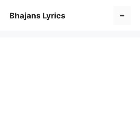
Skip
to
Bhajans Lyrics
Menu
content