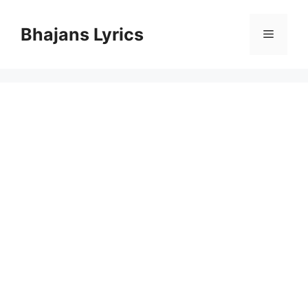
Skip
to
Bhajans Lyrics
Menu
content