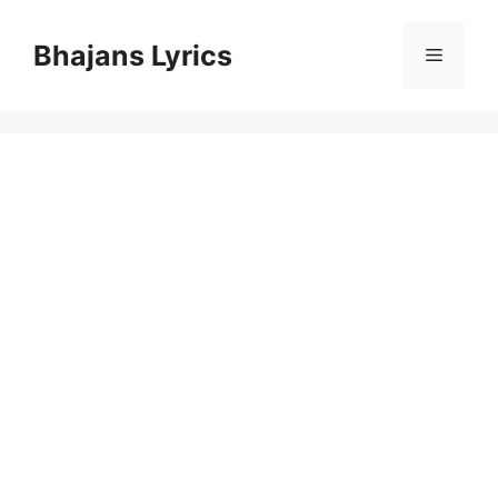
Skip
to
Bhajans Lyrics
Menu
content