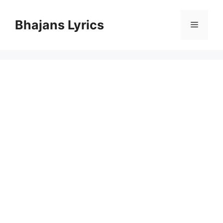
Skip
to
Bhajans Lyrics
Menu
content