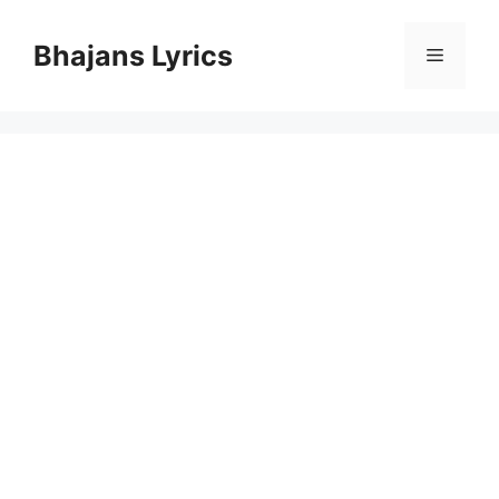
Skip
to
Bhajans Lyrics
Menu
content