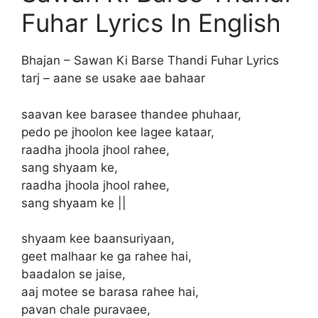
Fuhar Lyrics In English
Bhajan​​ – Sawan Ki Barse Thandi Fuhar Lyrics
tarj – aane se usake aae bahaar
saavan kee barasee thandee phuhaar,
pedo pe jhoolon kee lagee kataar,
raadha jhoola jhool rahee,
sang shyaam ke,
raadha jhoola jhool rahee,
sang shyaam ke ||
shyaam kee baansuriyaan,
geet malhaar ke ga rahee hai,
baadalon se jaise,
aaj motee se barasa rahee hai,
pavan chale puravaee,