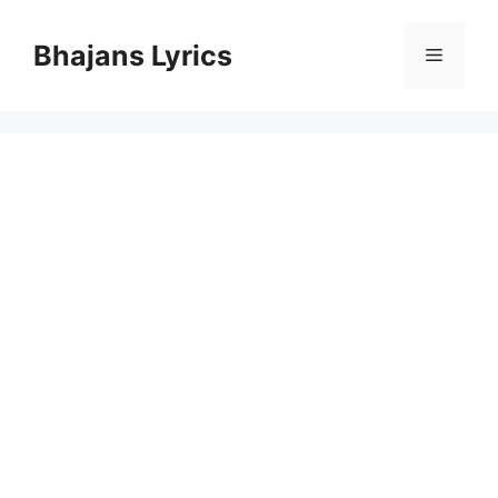
Skip
to
Bhajans Lyrics
Menu
content