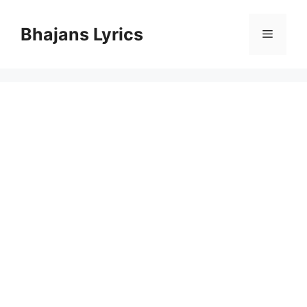
Skip
to
Bhajans Lyrics
Menu
content