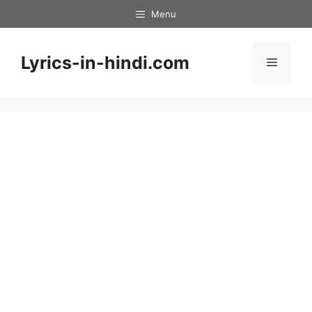
Skip
Menu
to
content
Lyrics-in-hindi.com
Menu