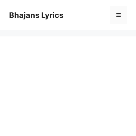
Skip
to
Bhajans Lyrics
Menu
content