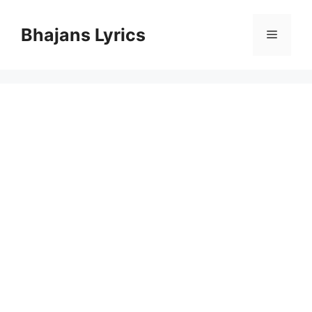
Skip
to
Bhajans Lyrics
Menu
content