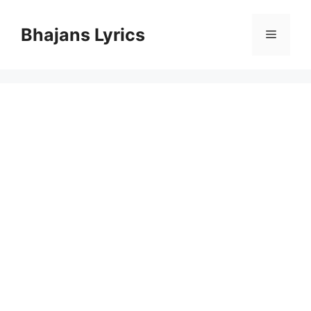
Skip
to
Bhajans Lyrics
Menu
content