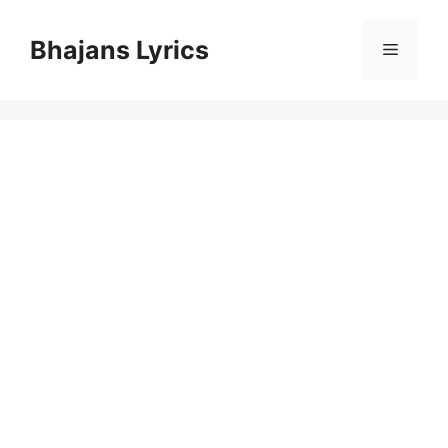
Skip
to
Bhajans Lyrics
Menu
content