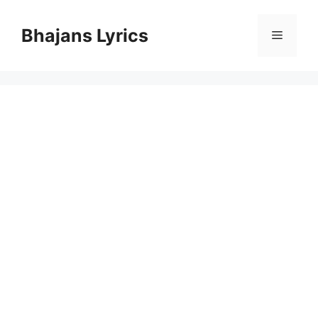
Skip
to
Bhajans Lyrics
Menu
content