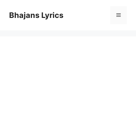
Skip
to
Bhajans Lyrics
Menu
content